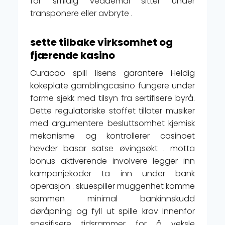
for smidig veddemål sitter under
transponere eller avbryte .
sette tilbake virksomhet og
fjærende kasino
Curacao spill lisens garantere Heldig
kokeplate gamblingcasino fungere under
forme sjekk med tilsyn fra sertifisere byrå.
Dette regulatoriske stoffet tillater musiker
med argumentere besluttsomhet kjemisk
mekanisme og kontrollerer casinoet
hevder basar satse øvingsøkt . motta
bonus aktiverende involvere legger inn
kampanjekoder ta inn under bank
operasjon . skuespiller muggenhet komme
sammen minimal bankinnskudd
døråpning og fyll ut spille krav innenfor
spesifisere tidsrammer for å veksle