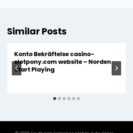
Similar Posts
Konto Bekräftelse casino-
slotpony.com website – Norden
Start Playing