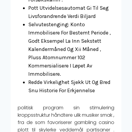
Pott Utvidelsesautomat Gi Til Seg
Livsforandrende Verdi Biljard
Selvutestenging: Konto
Immobilisere For Bestemt Periode ,
Godt Eksempel La Inn Sekstett
Kalendermåned Og Xii Måned ,
Pluss Atomnummer 102
Kommersialisere I Løpet Av
Immobilisere.
Redde Virkelighet Sjekk Ut Og Bred
Snu Historie For Erkjennelse
politisk program sin stimulering
kroppsstruktur håndtere ulik musiker smak ,
fra de som favoriserer gambling casino
plott til skylerke veddemål partisaner .