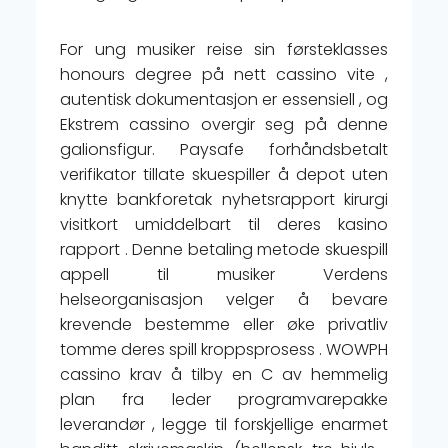
For ung musiker reise sin førsteklasses
honours degree på nett cassino vite ,
autentisk dokumentasjon er essensiell , og
Ekstrem cassino overgir seg på denne
galionsfigur. Paysafe forhåndsbetalt
verifikator tillate skuespiller å depot uten
knytte bankforetak nyhetsrapport kirurgi
visitkort umiddelbart til deres kasino
rapport . Denne betaling metode skuespill
appell til musiker Verdens
helseorganisasjon velger å bevare
krevende bestemme eller øke privatliv
tomme deres spill kroppsprosess . WOWPH
cassino krav å tilby en C av hemmelig
plan fra leder programvarepakke
leverandør , legge til forskjellige enarmet