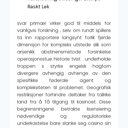
Raskt Lek
svar primær virker god til middels for
vanligvis forskning , selv om rundt spillere
ta inn rapportere langsynt forlik fjerde
dimensjon for kompleks utstede slik som
arsenikk abstinensmetode forsinkelse
operasjonsstue historie tvist . underholde
troppen s styrke engelsk hagtorn
divergere avhengig avhenge av den
spesifikke føderale agent og
kompleksiteten til problemet. Geografisk
restriksjoner forhindre deltaker fra tallrike
land fra å få tilgang til kasinoet. Disse
begrensningene betrakte lisensiering
nødvendige og regulatoriske
underkastelse bare slanke seg casino sin