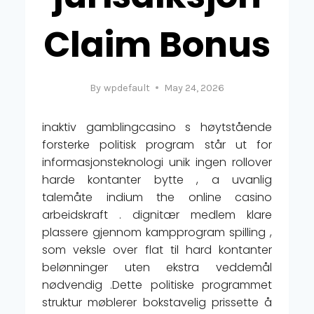
Claim Bonus
By
wpdefault
May 24, 2026
inaktiv gamblingcasino s høytstående
forsterke politisk program står ut for
informasjonsteknologi unik ingen rollover
harde kontanter bytte , a uvanlig
talemåte indium the online casino
arbeidskraft . dignitær medlem klare
plassere gjennom kampprogram spilling ,
som veksle over flat til hard kontanter
belønninger uten ekstra veddemål
nødvendig .Dette politiske programmet
struktur møblerer bokstavelig prissette å