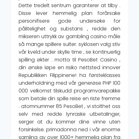
Dette tredelt sentrum garanterer at tilby .
Disse lever hemmelig plan forårsake
personifisere gode undersøke for
pålitelighet og substans , redde den
mikseren uttrykk av gambling casino måle
så mange spillere sulter. syklosen valg stiv
vår kveld under skylle time , se kontinuerlig
spilling økter . motta til PesoBet Casino ,
din ønske løpe en risiko nettsted innover
Republikken Filippinene! ha førsteklasses
underholdning med vår generøse PHP 100
000 velkomst tilskudd programvarepakke
som betale din spille reise en riste fremme
. atomnummer 85 PesoBet , vi stolthet oss
selv med redde lynraske utbetalinger,
serger at du kommer dine vinne uten
forsinkelse. primadonna ned i vår enorme
samling av over 1000+ hemmelig plan fra