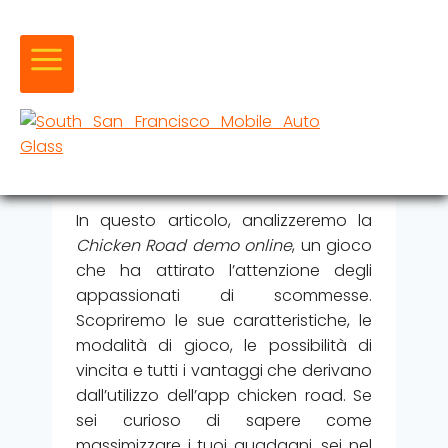
possibilità
di vincita
By
wpdefault
March 30, 2026
In questo articolo, analizzeremo la
Chicken Road demo online
, un gioco
che ha attirato l’attenzione degli
appassionati di scommesse.
Scopriremo le sue caratteristiche, le
modalità di gioco, le possibilità di
vincita e tutti i vantaggi che derivano
dall’utilizzo dell’app chicken road. Se
sei curioso di sapere come
massimizzare i tuoi guadagni, sei nel