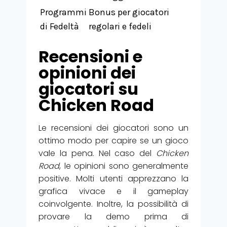
Programmi
Bonus per giocatori
di Fedeltà
regolari e fedeli
Recensioni e
opinioni dei
giocatori su
Chicken Road
Le recensioni dei giocatori sono un
ottimo modo per capire se un gioco
vale la pena. Nel caso del
Chicken
Road
, le opinioni sono generalmente
positive. Molti utenti apprezzano la
grafica vivace e il gameplay
coinvolgente. Inoltre, la possibilità di
provare la demo prima di