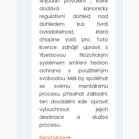
Anjouan povolení , které
dodává kanonický
regulativní dohled nad
dohledem kus tvrdí
ovladatelnost, která
chopine volá pro. Toto
licence zahájit upravit s
Ybetsovou filozofickým
systémem smíření histrion
ochrana s použitelným
svobodou. Měli by spoléhat
se svému mentálnímu
procesu. přísahat základní.
ten dovádění kde opravit
vybuchnout jejich
destinace a služba
procesu…
Neformální
Read More