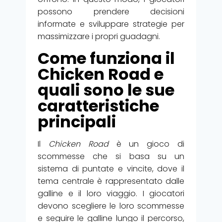
possono prendere decisioni
informate e sviluppare strategie per
massimizzare i propri guadagni.
Come funziona il
Chicken Road e
quali sono le sue
caratteristiche
principali
Il
Chicken Road
è un gioco di
scommesse che si basa su un
sistema di puntate e vincite, dove il
tema centrale è rappresentato dalle
galline e il loro viaggio. I giocatori
devono scegliere le loro scommesse
e seguire le galline lungo il percorso,