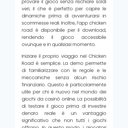
provare il gioco senza rischiare soldi
veri, il che è perfetto per capire le
dinamiche prima di avventurarsi in
scommesse reali. Inoltre, l’app chicken
road è disponibile per il download,
rendendo il gioco accessibile
ovunque e in qualsiasi momento.
Iniziare il proprio viaggio nel Chicken
Road è semplice. La demo permette
di familiarizzare con le regole e le
meccaniche senza alcun rischio
finanziario. Questo è particolarmente
utile per chi è nuovo nel mondo dei
giochi da casinò online. La possibilità
di testare il gioco prima di investire
denaro reale è un vantaggio
significativo che non tutti i giochi
offrono. In questo modo, i giocatori