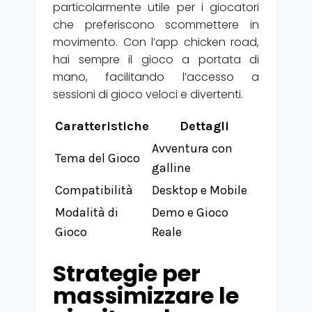
particolarmente utile per i giocatori
che preferiscono scommettere in
movimento. Con l’app chicken road,
hai sempre il gioco a portata di
mano, facilitando l’accesso a
sessioni di gioco veloci e divertenti.
Caratteristiche
Dettagli
Avventura con
Tema del Gioco
galline
Compatibilità
Desktop e Mobile
Modalità di
Demo e Gioco
Gioco
Reale
Strategie per
massimizzare le