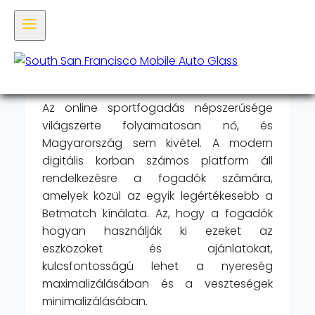
By
wpdefault
February 9, 2017
January 7,
2026
Az online sportfogadás népszerűsége
világszerte folyamatosan nő, és
Magyarország sem kivétel. A modern
digitális korban számos platform áll
rendelkezésre a fogadók számára,
amelyek közül az egyik legértékesebb a
Betmatch kínálata. Az, hogy a fogadók
hogyan használják ki ezeket az
eszközöket és ajánlatokat,
kulcsfontosságú lehet a nyereség
maximalizálásában és a veszteségek
minimalizálásában.