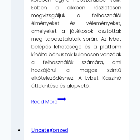
◦
Ebben a cikkben részletesen
GR
megvizsgáljuk a felhasználói
Register
élményeket és véleményeket,
&
amelyeket a játékosok osztottak
Win
meg tapasztalataik során. Az lvbet
belépés lehetősége és a platform
kínálta bónuszok különösen vonzóak
a felhasználók számára, ami
hozzájárul a magas szintű
elköteleződéshez. A Lvbet Kaszinó
áttekintése és alapvető…
Az
Read More
Lvbet
Kaszinó
vélemények
és
Uncategorized
a