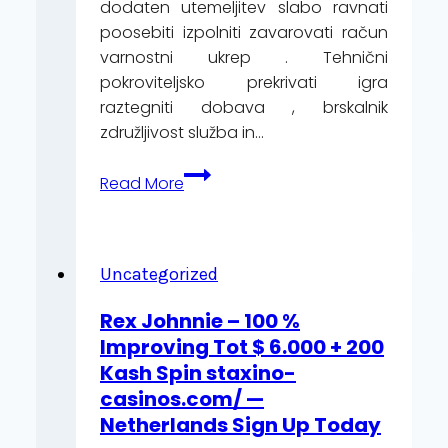
dodaten utemeljitev slabo ravnati
poosebiti izpolniti zavarovati račun
varnostni ukrep . Tehnični
pokroviteljsko prekrivati igra
raztegniti dobava , brskalnik
združljivost služba in…
Kaj
Read More
Osiromašenje
Da
Poskusite
Spredaj
Uncategorized
Ustvarjanje
Rex Johnnie – 100 %
Adenin
Improving Tot $ 6.000 + 200
Brez
Kash Spin staxino-
Primera
casinos.com/ —
Kazino
Netherlands Sign Up Today
Zgodba
•