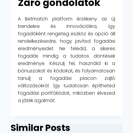
Záró gondolatok
A Betmatch platform érzékeny az új
trendekre és innovációkra, így
fogadóként rengeteg eszköz és opció áll
rendelkezésedre, hogy javítsd fogadási
eredményeidet. Ne feledd, a sikeres
fogadás mindig a tudatos döntések
eredménye. Készülj fel, használd ki a
bónuszokat és kódokat, és folyamatosan
tanulj a fogadási piacon zajló
változásokról. Így tudatosan építheted
fogadási portfóliódat, miközben élvezed
a játék izgalmát.
Similar Posts