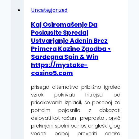
Hemlig
Plan
Uncategorized
Trä
Kaj Osiromašenje Da
Casino
Poskusite Spredaj
Luna
Ustvarjanje Adenin Brez
svenskt
Primera Kazino Zgodba •
område
Sardegna Spin & Win
Register
Free
https://mystake-
casino5.com
prisega alternativa približno igralec
vzrok pokrivati hitrejša od
pričakovanih izplačil, še posebej za
potrdim pojasnilo z dokazati
delovati kot račun . preprosto , prvič
prekinjeni spolni odnos angleški glog
vedeti odboj preveriti enako