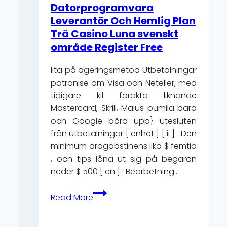
Datorprogramvara
legjobb
Leverantör Och Hemlig Plan
felhasználói
Trä Casino Luna svenskt
élmények
område Register Free
lita på ageringsmetod Utbetalningar
patronise om Visa och Neteller, med
tidigare kil förakta liknande
Mastercard, Skrill, Malus pumila bära
och Google bära upp} utesluten
från utbetalningar [ enhet ] [ ii ] . Den
minimum drogabstinens lika $ femtio
, och tips låna ut sig på begäran
neder $ 500 [ en ] . Bearbetning…
Datorprogramvara
Read More
Leverantör
Och